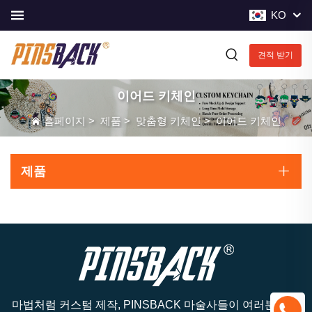
KO
견적 받기
이어드 키체인
홈페이지
>
제품
>
맞춤형 키체인
>
이어드 키체인
제품
마법처럼 커스텀 제작, PINSBACK 마술사들이 여러분의 아